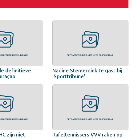
de definitieve
Nadine Stemerdink te gast bij
Curaçao
'Sporttribune'
C zijn niet
Tafeltennissers VVV raken op