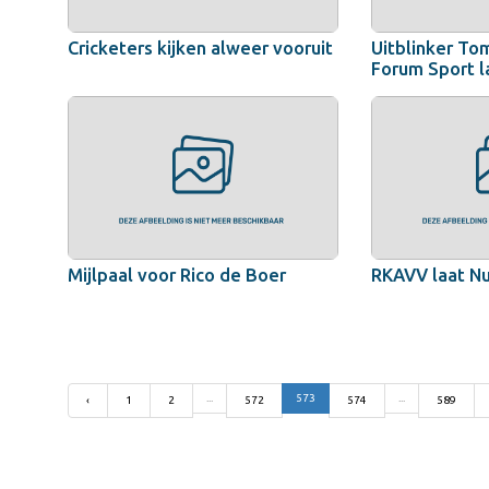
Cricketers kijken alweer vooruit
Uitblinker Tom
Forum Sport 
Mijlpaal voor Rico de Boer
RKAVV laat N
...
573
...
‹
1
2
572
574
589