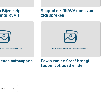
 Bijen helpt
Supporters RKAVV doen van
langs RVVH
zich spreken
uenen ontsnappen
Edwin van de Graaf brengt
topper tot goed einde
590
›