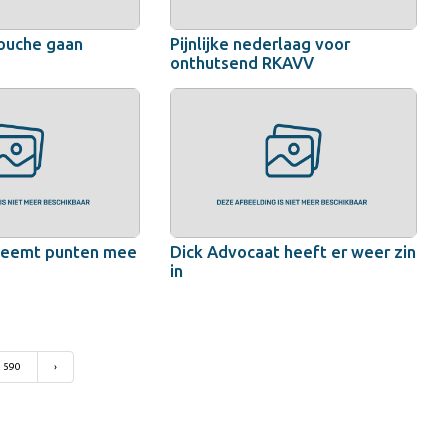
ouche gaan
Pijnlijke nederlaag voor
onthutsend RKAVV
neemt punten mee
Dick Advocaat heeft er weer zin
in
590
›