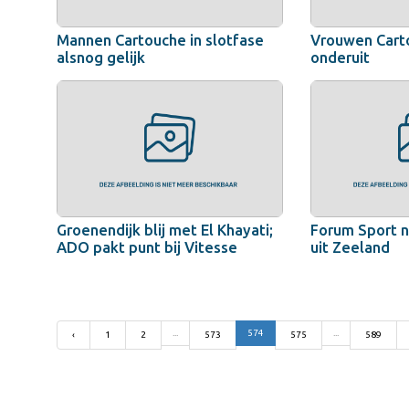
Mannen Cartouche in slotfase
Vrouwen Cart
alsnog gelijk
onderuit
Groenendijk blij met El Khayati;
Forum Sport 
ADO pakt punt bij Vitesse
uit Zeeland
...
574
...
‹
1
2
573
575
589