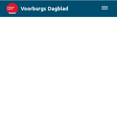
Voorburgs Dagblad
085-0430577
Lokaal
Den Haag & Regio
Landelijk
Columns
Sport