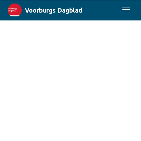
Voorburgs Dagblad
085-0430577
Lokaal
Den Haag & Regio
Landelijk
Columns
Sport