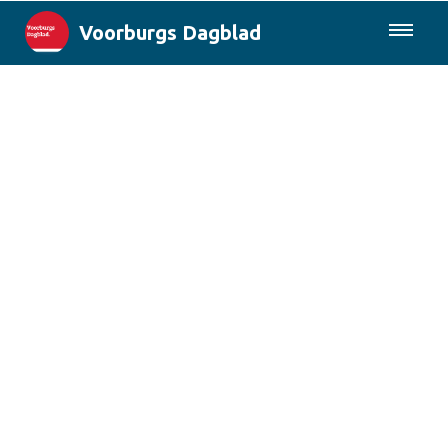
Voorburgs Dagblad
085-0430577
Lokaal
Den Haag & Regio
Landelijk
Columns
Sport