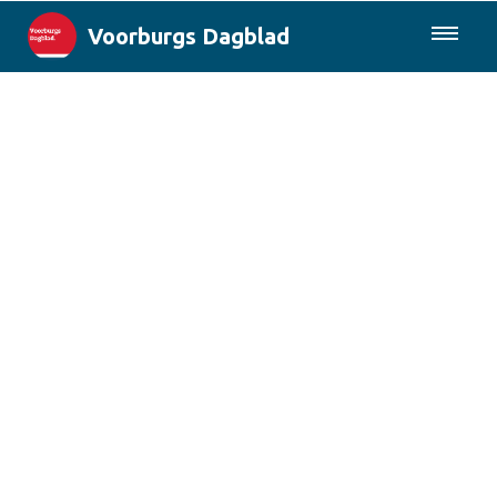
Voorburgs Dagblad
085-0430577
Lokaal
Den Haag & Regio
Landelijk
Columns
Sport