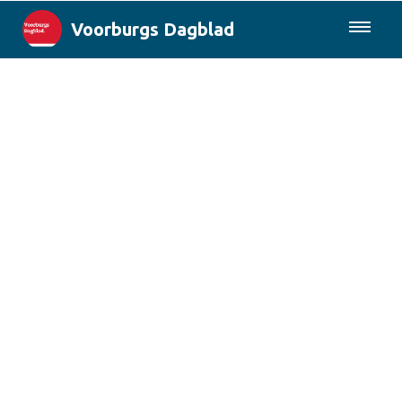
Voorburgs Dagblad
085-0430577
Lokaal
Den Haag & Regio
Landelijk
Columns
Sport