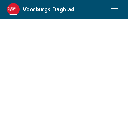
Voorburgs Dagblad
085-0430577
Lokaal
Den Haag & Regio
Landelijk
Columns
Sport