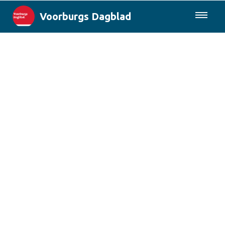
Voorburgs Dagblad
085-0430577
Lokaal
Den Haag & Regio
Landelijk
Columns
Sport