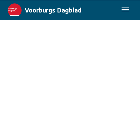
Voorburgs Dagblad
085-0430577
Lokaal
Den Haag & Regio
Landelijk
Columns
Sport