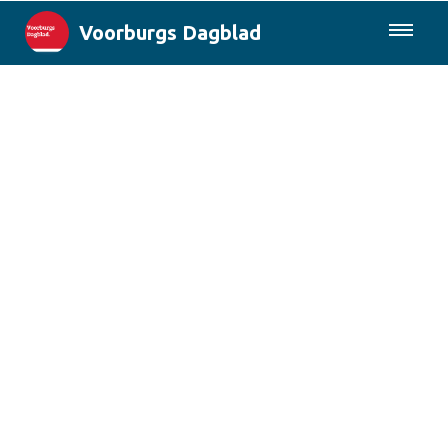
Voorburgs Dagblad
085-0430577
Lokaal
Den Haag & Regio
Landelijk
Columns
Sport