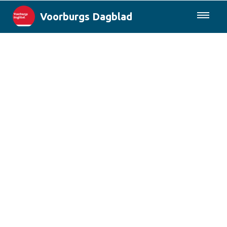
Voorburgs Dagblad
085-0430577
Lokaal
Den Haag & Regio
Landelijk
Columns
Sport