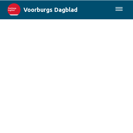
Voorburgs Dagblad
085-0430577
Lokaal
Den Haag & Regio
Landelijk
Columns
Sport