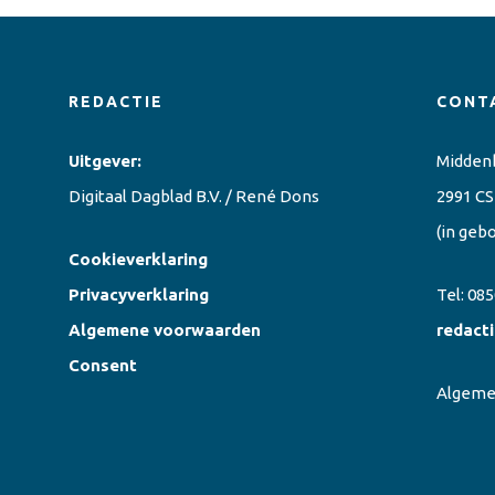
REDACTIE
CONT
Uitgever:
Midden
Digitaal Dagblad B.V. / René Dons
2991 CS
(in geb
Cookieverklaring
Privacyverklaring
Tel:
085
Algemene voorwaarden
redact
Consent
Algem