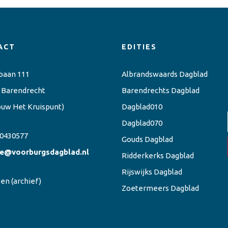
ACT
EDITIES
baan 111
Albrandswaards Dagblad
 Barendrecht
Barendrechts Dagblad
ouw Het Kruispunt)
Dagblad010
Dagblad070
0430577
Gouds Dagblad
ie@voorburgsdagblad.nl
Ridderkerks Dagblad
Rijswijks Dagblad
een
(archief)
Zoetermeers Dagblad