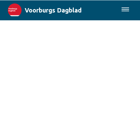
Voorburgs Dagblad
085-0430577
Lokaal
Den Haag & Regio
Landelijk
Columns
Sport