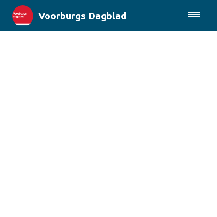
Voorburgs Dagblad
085-0430577
Lokaal
Den Haag & Regio
Landelijk
Columns
Sport