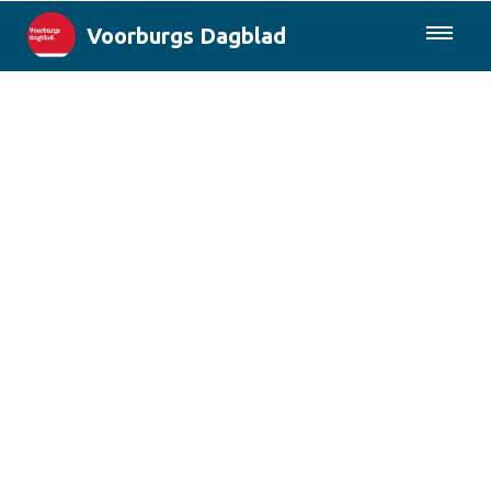
Voorburgs Dagblad
085-0430577
Lokaal
Den Haag & Regio
Landelijk
Columns
Sport