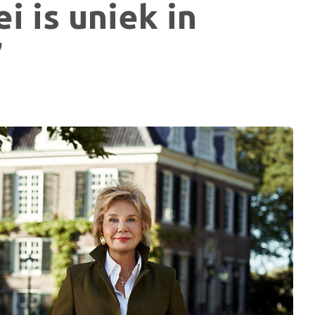
i is uniek in
’