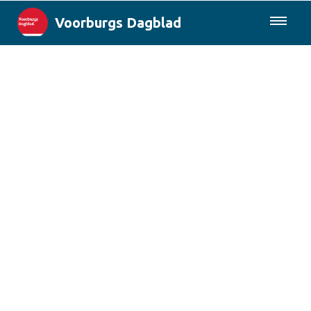
Voorburgs Dagblad
085-0430577
Lokaal
Den Haag & Regio
Landelijk
Columns
Sport