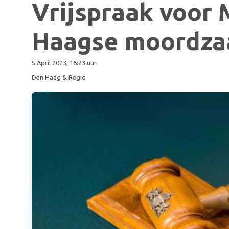
Vrijspraak voor M
Haagse moordzaa
5 April 2023, 16:23 uur
Den Haag & Regio