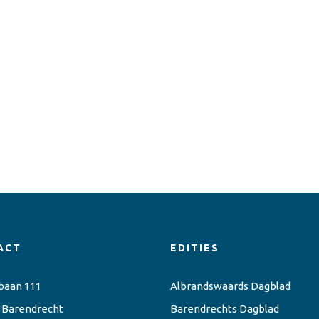
ACT
EDITIES
baan 111
Albrandswaards Dagblad
 Barendrecht
Barendrechts Dagblad