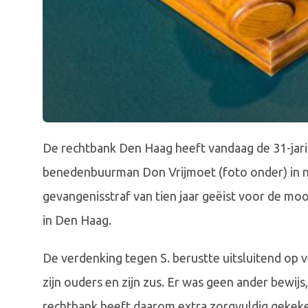
De rechtbank Den Haag heeft vandaag de 31-jarig
benedenbuurman Don Vrijmoet (foto onder) in no
gevangenisstraf van tien jaar geëist voor de m
in Den Haag.
De verdenking tegen S. berustte uitsluitend op v
zijn ouders en zijn zus. Er was geen ander bewi
rechtbank heeft daarom extra zorgvuldig gekek