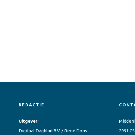
REDACTIE
CONT
Uitgever:
Midden
Digitaal Dagblad B.V. / René Dons
2991 CS