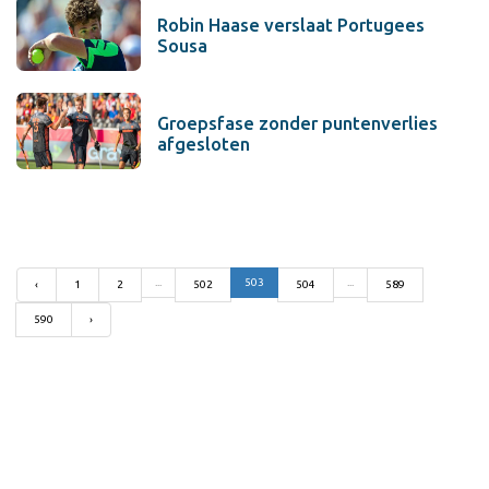
Robin Haase verslaat Portugees
Sousa
Groepsfase zonder puntenverlies
afgesloten
...
503
...
‹
1
2
502
504
589
590
›