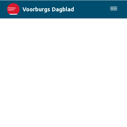
Voorburgs Dagblad
085-0430577
Lokaal
Den Haag & Regio
Landelijk
Columns
Sport