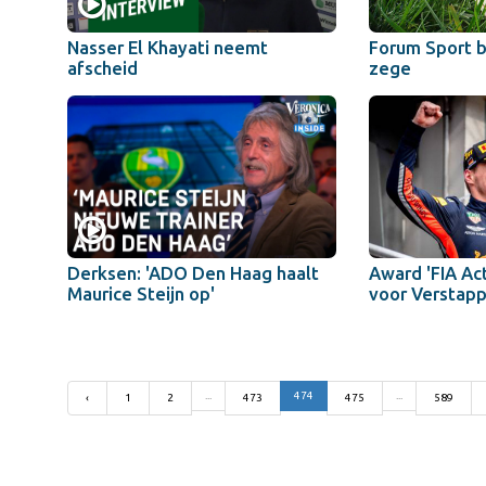
Nasser El Khayati neemt
Forum Sport 
afscheid
zege
Derksen: 'ADO Den Haag haalt
Award 'FIA Act
Maurice Steijn op'
voor Verstap
...
474
...
‹
1
2
473
475
589