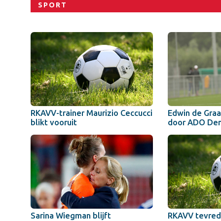
SPORT
RKAVV-trainer Maurizio Ceccucci
Edwin de Gra
blikt vooruit
door ADO De
Sarina Wiegman blijft
RKAVV tevrede