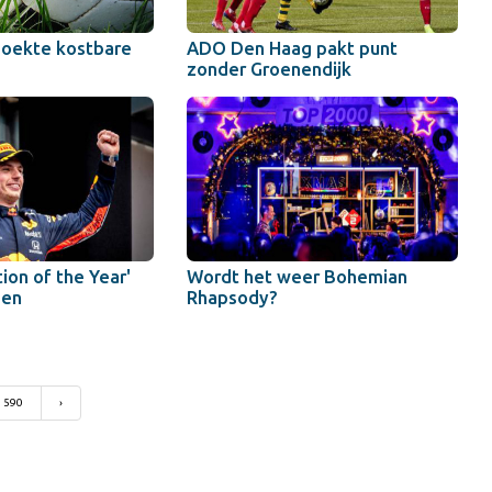
boekte kostbare
ADO Den Haag pakt punt
zonder Groenendijk
ion of the Year'
Wordt het weer Bohemian
pen
Rhapsody?
590
›