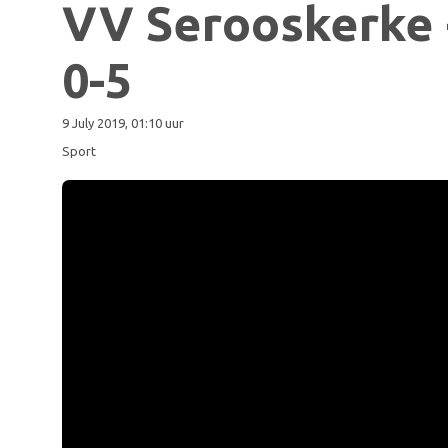
VV Serooskerke
0-5
9 July 2019, 01:10 uur
Sport