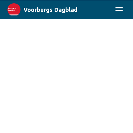
Voorburgs Dagblad
085-0430577
Lokaal
Den Haag & Regio
Landelijk
Columns
Sport