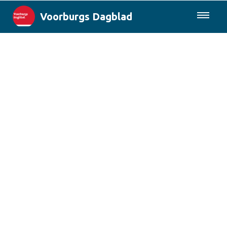
Voorburgs Dagblad
085-0430577
Lokaal
Den Haag & Regio
Landelijk
Columns
Sport