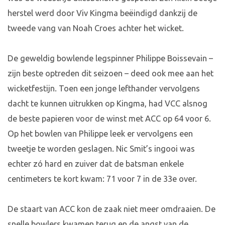
herstel werd door Viv Kingma beëindigd dankzij de
tweede vang van Noah Croes achter het wicket.
De geweldig bowlende legspinner Philippe Boissevain –
zijn beste optreden dit seizoen – deed ook mee aan het
wicketfestijn. Toen een jonge lefthander vervolgens
dacht te kunnen uitrukken op Kingma, had VCC alsnog
de beste papieren voor de winst met ACC op 64 voor 6.
Op het bowlen van Philippe leek er vervolgens een
tweetje te worden geslagen. Nic Smit’s ingooi was
echter zó hard en zuiver dat de batsman enkele
centimeters te kort kwam: 71 voor 7 in de 33e over.
De staart van ACC kon de zaak niet meer omdraaien. De
snelle bowlers kwamen terug en de angst van de