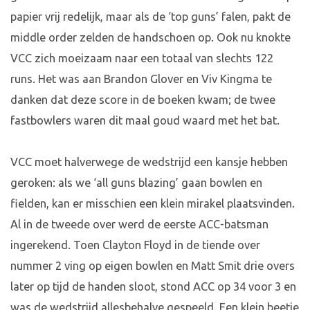
papier vrij redelijk, maar als de ‘top guns’ falen, pakt de
middle order zelden de handschoen op. Ook nu knokte
VCC zich moeizaam naar een totaal van slechts 122
runs. Het was aan Brandon Glover en Viv Kingma te
danken dat deze score in de boeken kwam; de twee
fastbowlers waren dit maal goud waard met het bat.
VCC moet halverwege de wedstrijd een kansje hebben
geroken: als we ‘all guns blazing’ gaan bowlen en
fielden, kan er misschien een klein mirakel plaatsvinden.
Al in de tweede over werd de eerste ACC-batsman
ingerekend. Toen Clayton Floyd in de tiende over
nummer 2 ving op eigen bowlen en Matt Smit drie overs
later op tijd de handen sloot, stond ACC op 34 voor 3 en
was de wedstrijd allesbehalve gespeeld. Een klein beetje