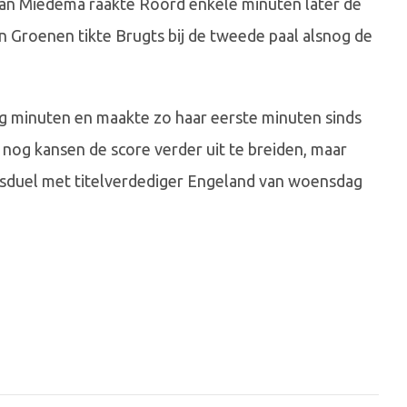
s van Miedema raakte Roord enkele minuten later de
van Groenen tikte Brugts bij de tweede paal alsnog de
g minuten en maakte zo haar eerste minuten sinds
 nog kansen de score verder uit te breiden, maar
oepsduel met titelverdediger Engeland van woensdag