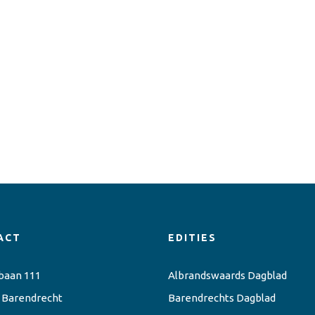
ACT
EDITIES
baan 111
Albrandswaards Dagblad
 Barendrecht
Barendrechts Dagblad