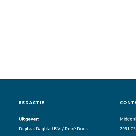
REDACTIE
CONT
Uitgever:
Midden
Digitaal Dagblad B.V. / René Dons
2991 CS