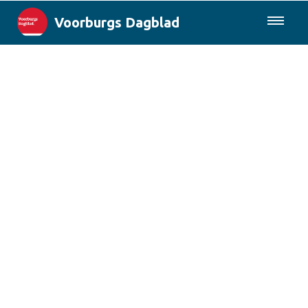
Voorburgs Dagblad
085-0430577
Lokaal
Den Haag & Regio
Landelijk
Columns
Sport