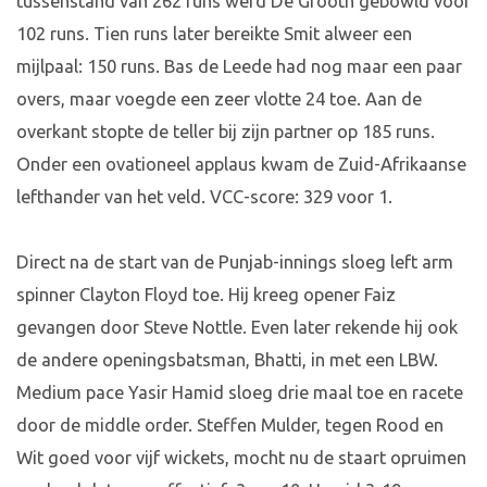
tussenstand van 262 runs werd De Grooth gebowld voor
102 runs. Tien runs later bereikte Smit alweer een
mijlpaal: 150 runs. Bas de Leede had nog maar een paar
overs, maar voegde een zeer vlotte 24 toe. Aan de
overkant stopte de teller bij zijn partner op 185 runs.
Onder een ovationeel applaus kwam de Zuid-Afrikaanse
lefthander van het veld. VCC-score: 329 voor 1.
Direct na de start van de Punjab-innings sloeg left arm
spinner Clayton Floyd toe. Hij kreeg opener Faiz
gevangen door Steve Nottle. Even later rekende hij ook
de andere openingsbatsman, Bhatti, in met een LBW.
Medium pace Yasir Hamid sloeg drie maal toe en racete
door de middle order. Steffen Mulder, tegen Rood en
Wit goed voor vijf wickets, mocht nu de staart opruimen