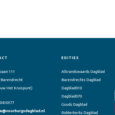
ACT
EDITIES
baan 111
Albrandswaards Dagblad
 Barendrecht
Barendrechts Dagblad
ouw Het Kruispunt)
Dagblad010
Dagblad070
0430577
Gouds Dagblad
ie@voorburgsdagblad.nl
Ridderkerks Dagblad