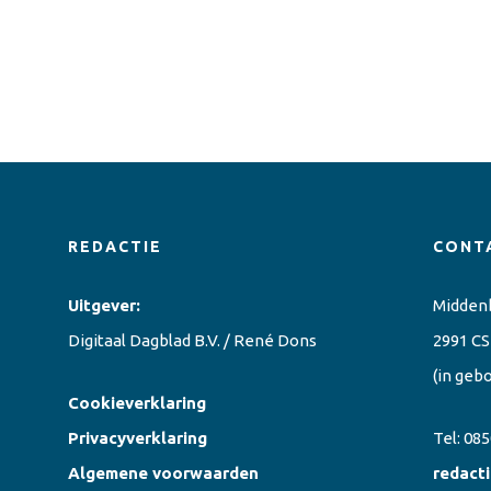
REDACTIE
CONT
Uitgever:
Midden
Digitaal Dagblad B.V. / René Dons
2991 CS
(in geb
Cookieverklaring
Privacyverklaring
Tel:
085
Algemene voorwaarden
redact