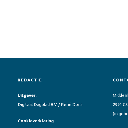
REDACTIE
CONT
Uitgever:
Midden
Digitaal Dagblad B.V. / René Dons
2991 CS
(in geb
Cookieverklaring