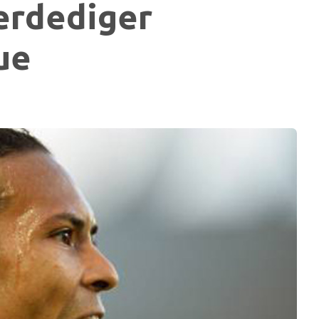
erdediger
ue