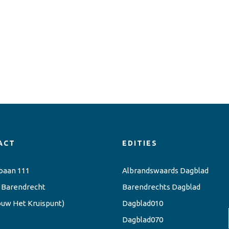
ACT
EDITIES
baan 111
Albrandswaards Dagblad
 Barendrecht
Barendrechts Dagblad
ouw Het Kruispunt)
Dagblad010
Dagblad070