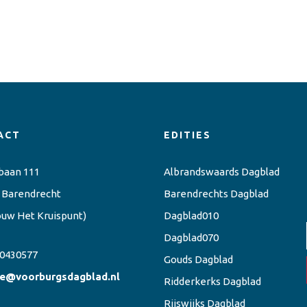
ACT
EDITIES
baan 111
Albrandswaards Dagblad
 Barendrecht
Barendrechts Dagblad
ouw Het Kruispunt)
Dagblad010
Dagblad070
0430577
Gouds Dagblad
ie@voorburgsdagblad.nl
Ridderkerks Dagblad
Rijswijks Dagblad