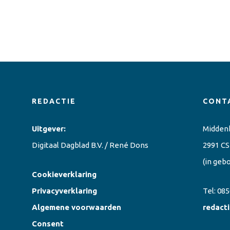
REDACTIE
CONT
Uitgever:
Midden
Digitaal Dagblad B.V. / René Dons
2991 CS
(in geb
Cookieverklaring
Privacyverklaring
Tel:
085
Algemene voorwaarden
redact
Consent