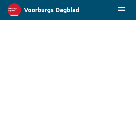
Voorburgs Dagblad
085-0430577
Lokaal
Den Haag & Regio
Landelijk
Columns
Sport