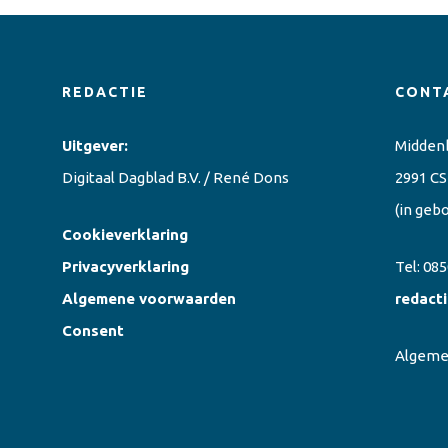
REDACTIE
CONT
Uitgever:
Midden
Digitaal Dagblad B.V. / René Dons
2991 CS
(in geb
Cookieverklaring
Privacyverklaring
Tel:
085
Algemene voorwaarden
redact
Consent
Algem