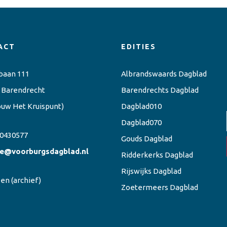
ACT
EDITIES
baan 111
Albrandswaards Dagblad
 Barendrecht
Barendrechts Dagblad
ouw Het Kruispunt)
Dagblad010
Dagblad070
0430577
Gouds Dagblad
ie@voorburgsdagblad.nl
Ridderkerks Dagblad
Rijswijks Dagblad
een
(archief)
Zoetermeers Dagblad