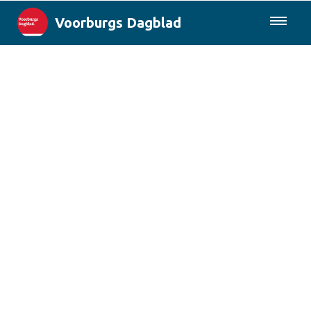
Voorburgs Dagblad
085-0430577
Lokaal
Den Haag & Regio
Landelijk
Columns
Sport