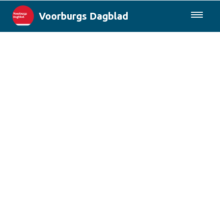
Voorburgs Dagblad
085-0430577
Lokaal
Den Haag & Regio
Landelijk
Columns
Sport