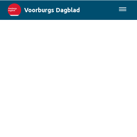
Voorburgs Dagblad
085-0430577
Lokaal
Den Haag & Regio
Landelijk
Columns
Sport