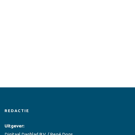
REDACTIE
Uitgever:
Digitaal Dagblad B.V. / René Dons