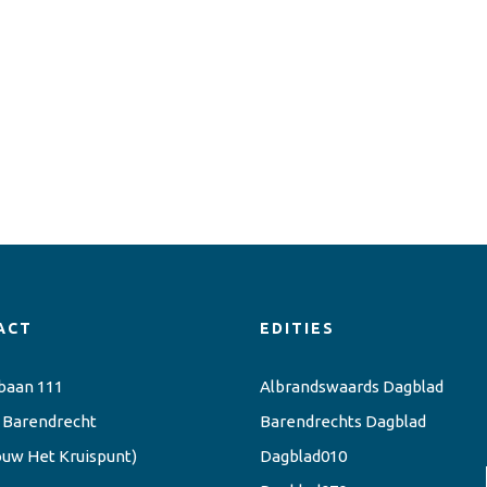
ACT
EDITIES
baan 111
Albrandswaards Dagblad
 Barendrecht
Barendrechts Dagblad
ouw Het Kruispunt)
Dagblad010