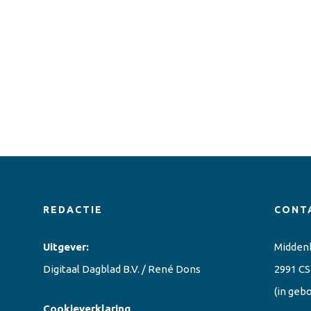
REDACTIE
CONT
Uitgever:
Midden
Digitaal Dagblad B.V. / René Dons
2991 CS
(in geb
Cookieverklaring