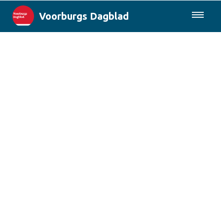
Voorburgs Dagblad
085-0430577
Lokaal
Den Haag & Regio
Landelijk
Columns
Sport