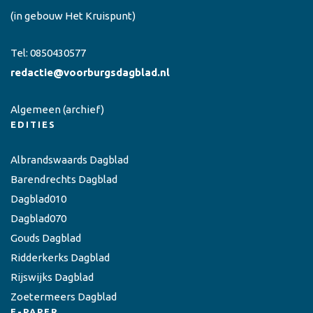
(in gebouw Het Kruispunt)
Tel:
0850430577
redactie@voorburgsdagblad.nl
Algemeen
(archief)
EDITIES
Albrandswaards Dagblad
Barendrechts Dagblad
Dagblad010
Dagblad070
Gouds Dagblad
Ridderkerks Dagblad
Rijswijks Dagblad
Zoetermeers Dagblad
E-PAPER