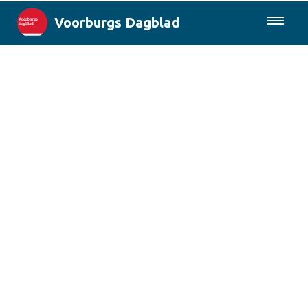
Voorburgs Dagblad
085-0430577
Lokaal
Den Haag & Regio
Landelijk
Columns
Sport