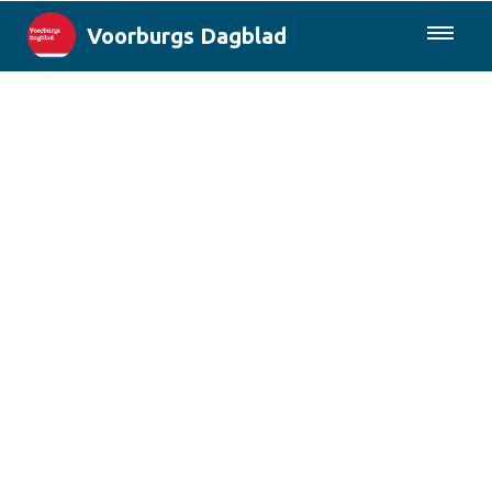
Voorburgs Dagblad
085-0430577
Lokaal
Den Haag & Regio
Landelijk
Columns
Sport