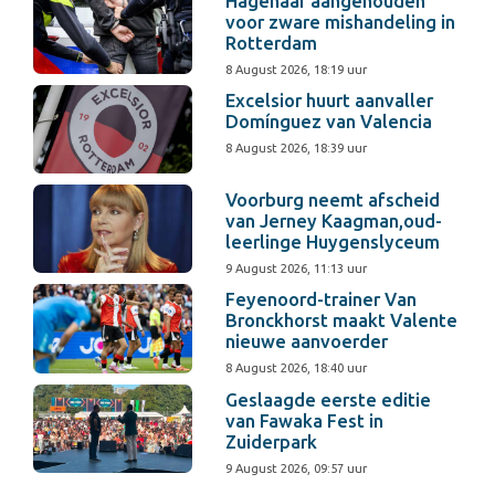
Hagenaar aangehouden
voor zware mishandeling in
Rotterdam
8 August 2026, 18:19 uur
Excelsior huurt aanvaller
Domínguez van Valencia
8 August 2026, 18:39 uur
Voorburg neemt afscheid
van Jerney Kaagman,oud-
leerlinge Huygenslyceum
9 August 2026, 11:13 uur
Feyenoord-trainer Van
Bronckhorst maakt Valente
nieuwe aanvoerder
8 August 2026, 18:40 uur
Geslaagde eerste editie
van Fawaka Fest in
Zuiderpark
9 August 2026, 09:57 uur