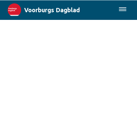
Voorburgs Dagblad
085-0430577
Lokaal
Den Haag & Regio
Landelijk
Columns
Sport