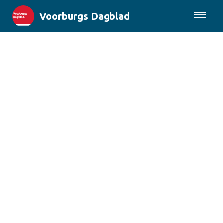
Voorburgs Dagblad
085-0430577
Lokaal
Den Haag & Regio
Landelijk
Columns
Sport