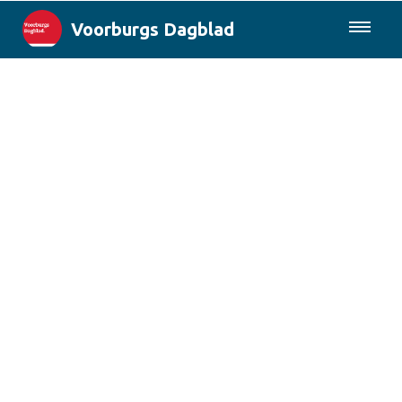
Voorburgs Dagblad
085-0430577
Lokaal
Den Haag & Regio
Landelijk
Columns
Sport