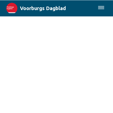
Voorburgs Dagblad
085-0430577
Lokaal
Den Haag & Regio
Landelijk
Columns
Sport