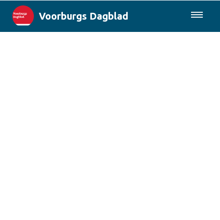
Voorburgs Dagblad
085-0430577
Lokaal
Den Haag & Regio
Landelijk
Columns
Sport