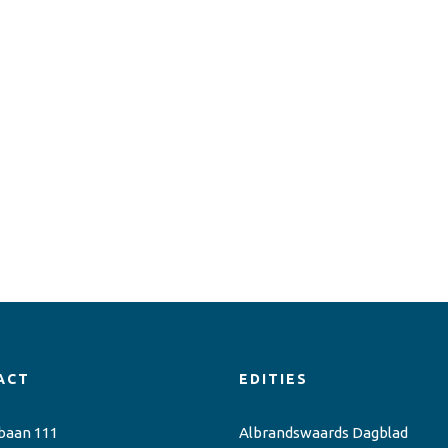
ACT
EDITIES
baan 111
Albrandswaards Dagblad