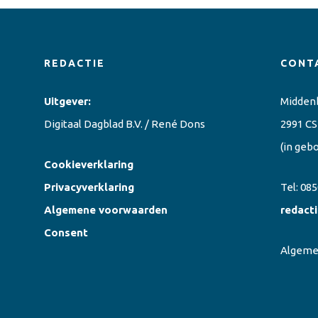
REDACTIE
CONT
Uitgever:
Midden
Digitaal Dagblad B.V. / René Dons
2991 CS
(in geb
Cookieverklaring
Privacyverklaring
Tel:
085
Algemene voorwaarden
redact
Consent
Algem