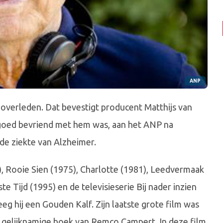
ANP
d overleden. Dat bevestigt producent Matthijs van
n goed bevriend met hem was, aan het ANP na
de ziekte van Alzheimer.
), Rooie Sien (1975), Charlotte (1981), Leedvermaak
e Tijd (1995) en de televisieserie Bij nader inzien
eg hij een Gouden Kalf. Zijn laatste grote film was
et gelijknamige boek van Remco Campert. In deze film