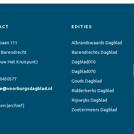
ACT
EDITIES
baan 111
Albrandswaards Dagblad
 Barendrecht
Barendrechts Dagblad
ouw Het Kruispunt)
Dagblad010
Dagblad070
0430577
Gouds Dagblad
ie@voorburgsdagblad.nl
Ridderkerks Dagblad
Rijswijks Dagblad
een
(archief)
Zoetermeers Dagblad