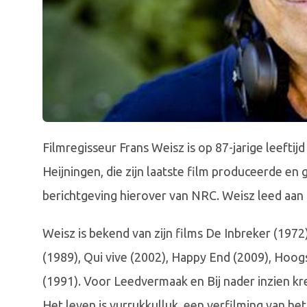
Filmregisseur Frans Weisz is op 87-jarige leeftij
Heijningen, die zijn laatste film produceerde e
berichtgeving hierover van NRC. Weisz leed aan 
Weisz is bekend van zijn films De Inbreker (1972
(1989), Qui vive (2002), Happy End (2009), Hoogst
(1991). Voor Leedvermaak en Bij nader inzien kre
Het leven is vurrukkulluk, een verfilming van h