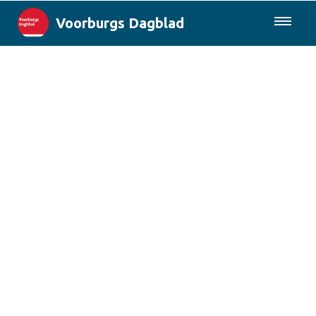
Voorburgs Dagblad
085-0430577
Lokaal
Den Haag & Regio
Landelijk
Columns
Sport