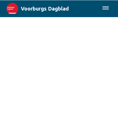
Voorburgs Dagblad
085-0430577
Lokaal
Den Haag & Regio
Landelijk
Columns
Sport