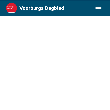
Voorburgs Dagblad
085-0430577
Lokaal
Den Haag & Regio
Landelijk
Columns
Sport