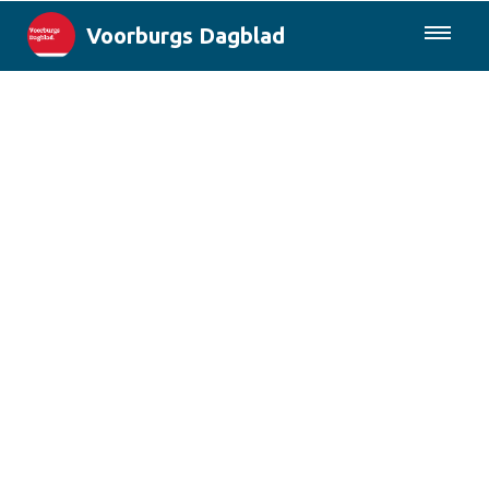
Voorburgs Dagblad
085-0430577
Lokaal
Den Haag & Regio
Landelijk
Columns
Sport